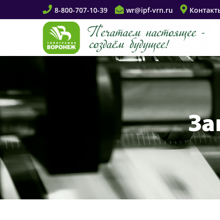
8-800-707-10-39
wr@ipf-vrn.ru
Контакт
За